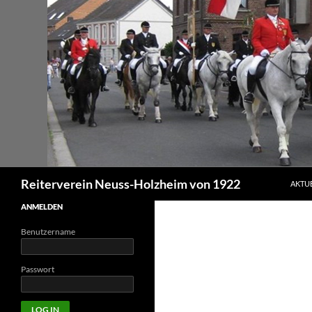
Zum
Inhalt
springen
Suchen
Reiterverein Neuss-Holzheim von 1922
AKTU
ANMELDEN
Benutzername
Passwort