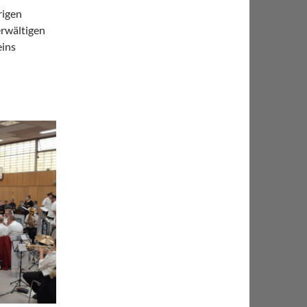
rigen
rwältigen
eins