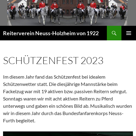
Zum
Inhalt
springen
Suchen
Reiterverein Neuss-Holzheim von 1922
PRIMÄR
MENÜ
SCHÜTZENFEST 2023
Im diesem Jahr fand das Schützenfest bei idealem
Schützenwetter statt. Die diesjährige Mannstärke beim
Fackelzug war mit 19 aktiven bzw. passiven Reitern sehrgut.
Sonntags waren wir mit acht aktiven Reitern zu Pferd
unterwegs und gaben ein schönes Bild ab. Musikalisch wurden
wir in diesem Jahr durch das Bundesfanfarenkorps Neuss-
Furth begleitet.