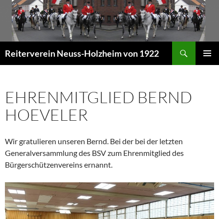
Zum
Inhalt
springen
Suchen
Reiterverein Neuss-Holzheim von 1922
PRIMÄR
MENÜ
EHRENMITGLIED BERND
HOEVELER
Wir gratulieren unseren Bernd. Bei der bei der letzten
Generalversammlung des BSV zum Ehrenmitglied des
Bürgerschützenvereins ernannt.