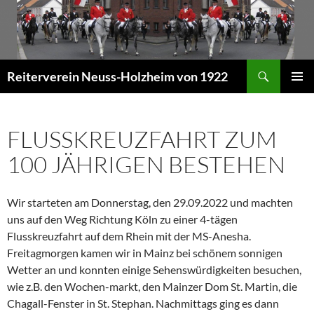
Zum
Inhalt
springen
Suchen
Reiterverein Neuss-Holzheim von 1922
PRIMÄR
MENÜ
FLUSSKREUZFAHRT ZUM
100 JÄHRIGEN BESTEHEN
Wir starteten am Donnerstag, den 29.09.2022 und machten
uns auf den Weg Richtung Köln zu einer 4-tägen
Flusskreuzfahrt auf dem Rhein mit der MS-Anesha.
Freitagmorgen kamen wir in Mainz bei schönem sonnigen
Wetter an und konnten einige Sehenswürdigkeiten besuchen,
wie z.B. den Wochen-markt, den Mainzer Dom St. Martin, die
Chagall-Fenster in St. Stephan. Nachmittags ging es dann