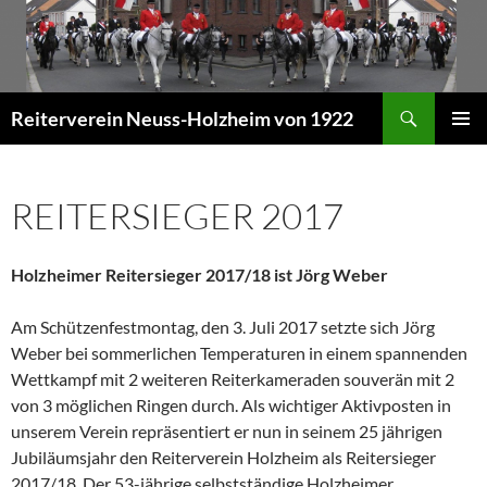
Zum
Inhalt
springen
Suchen
Reiterverein Neuss-Holzheim von 1922
PRIMÄR
MENÜ
REITERSIEGER 2017
Holzheimer Reitersieger 2017/18 ist Jörg Weber
Am Schützenfestmontag, den 3. Juli 2017 setzte sich Jörg
Weber bei sommerlichen Temperaturen in einem spannenden
Wettkampf mit 2 weiteren Reiterkameraden souverän mit 2
von 3 möglichen Ringen durch. Als wichtiger Aktivposten in
unserem Verein repräsentiert er nun in seinem 25 jährigen
Jubiläumsjahr den Reiterverein Holzheim als Reitersieger
2017/18. Der 53-jährige selbstständige Holzheimer