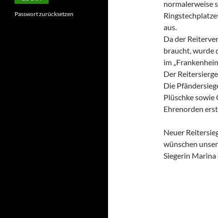
normalerweise st
Passwort zurücksetzen
Ringstechplatze
aus.
Da der Reiterver
braucht, wurde 
im „Frankenhei
Der Reitersierg
Die Pfändersieg
Plüschke sowie G
Ehrenorden erst
Neuer Reitersie
wünschen unsere
Siegerin Marina 